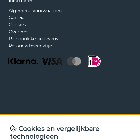
Informatie
Algemene Voorwaarden
Contact
Cookies
Over ons
Persoonlijke gegevens
Retour & bedenktijd
Nieuwsbrief
Cookies en vergelijkbare
Met onze nieuwsbrief ben je als eerste op de hoogte van
technologieën
nieuws en aanbiedingen. Meld je hieronder aan.