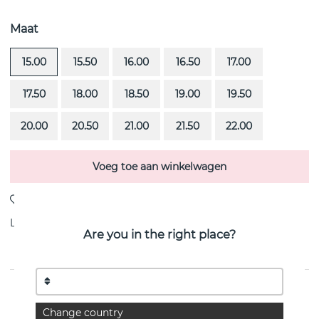
Maat
15.00
15.50
16.00
16.50
17.00
17.50
18.00
18.50
19.00
19.50
20.00
20.50
21.00
21.50
22.00
Voeg toe aan winkelwagen
Levering:
Bestel item 4-6 weken
Are you in the right place?
PRODUCTOMSCHRIJVING
Change country
High On Love is een diamantring (0.30 ct) i 18k