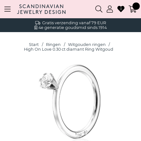
0
Gratis verzending vanaf 79 EUR
4e generatie goudsmid sinds 1914
Start
Ringen
Witgouden ringen
High On Love 0.30 ct diamant Ring Witgoud