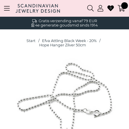
0
Gratis verzending vanaf 79 EUR
4e generatie goudsmid sinds 1914
Start
Efva Attling Black Week - 20%
Hope Hanger Zilver 50cm