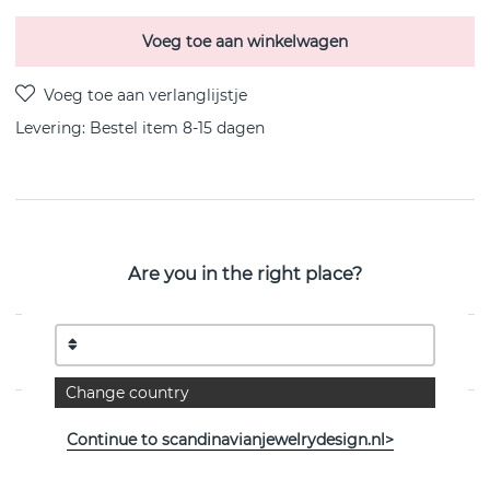
Voeg toe aan winkelwagen
Levering:
Bestel item 8-15 dagen
PRODUCTOMSCHRIJVING
Hope is een sterling zilveren hanger/ketting van het
Are you in the right place?
Zweedse Efva Attling
EIGENSCHAPPEN
Change country
Continue to scandinavianjewelrydesign.nl>
Bekijk meer artikelen