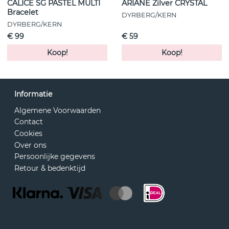
CALICE SG PASTEL MULTI
ARIANE Zilver CRYSTAL
Bracelet
DYRBERG/KERN
DYRBERG/KERN
€ 99
€ 59
Koop!
Koop!
Informatie
Algemene Voorwaarden
Contact
Cookies
Over ons
Persoonlijke gegevens
Retour & bedenktijd