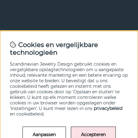
Nieuwsbrief
Cookies en vergelijkbare
Met onze nieuwsbrief ben je als eerste op de hoogte van
technologieën
nieuws en aanbiedingen. Meld je hieronder aan.
Scandinavian Jewelry Design gebruikt cookies en
VERZENDEN
vergelijkbare opslagtechnologieën om u aangepaste
inhoud, relevante marketing en een betere ervaring op
onze website te bieden. U bevestigt dat u ons
cookiebeleid heeft gelezen en instemt met ons
gebruik van cookies door op 'Opslaan en sluiten' te
klikken. U kunt op elk moment controleren welke
cookies in uw browser worden opgeslagen onder
'Instellingen'. U kunt meer lezen in ons
privacybeleid
en
cookiebeleid
.
Aanpassen
Accepteren