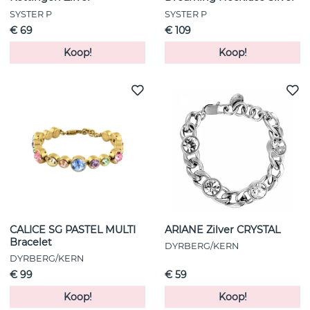
SYSTER P
SYSTER P
€ 69
€ 109
Koop!
Koop!
CALICE SG PASTEL MULTI
ARIANE Zilver CRYSTAL
Bracelet
DYRBERG/KERN
DYRBERG/KERN
€ 99
€ 59
Koop!
Koop!