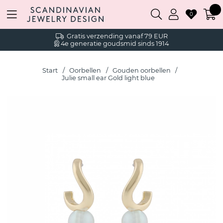
0
Gratis verzending vanaf 79 EUR
4e generatie goudsmid sinds 1914
Start
Oorbellen
Gouden oorbellen
Julie small ear Gold light blue