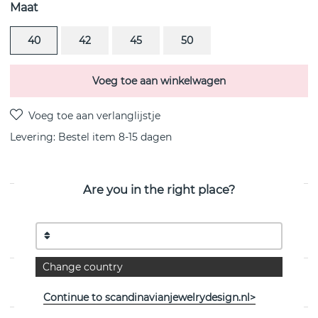
Maat
40
42
45
50
Voeg toe aan winkelwagen
Levering:
Bestel item 8-15 dagen
Are you in the right place?
PRODUCTOMSCHRIJVING
Kärlek is een sterling zilveren hanger/ketting van het
Zweedse Efva Attling
Change country
EIGENSCHAPPEN
Continue to scandinavianjewelrydesign.nl>