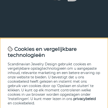
Nieuwsbrief
Cookies en vergelijkbare
Met onze nieuwsbrief ben je als eerste op de hoogte van
technologieën
nieuws en aanbiedingen. Meld je hieronder aan.
Scandinavian Jewelry Design gebruikt cookies en
VERZENDEN
vergelijkbare opslagtechnologieën om u aangepaste
inhoud, relevante marketing en een betere ervaring op
onze website te bieden. U bevestigt dat u ons
cookiebeleid heeft gelezen en instemt met ons
gebruik van cookies door op 'Opslaan en sluiten' te
klikken. U kunt op elk moment controleren welke
cookies in uw browser worden opgeslagen onder
'Instellingen'. U kunt meer lezen in ons
privacybeleid
en
cookiebeleid
.