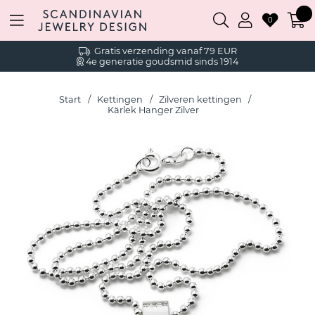
0
Gratis verzending vanaf 79 EUR
4e generatie goudsmid sinds 1914
Start
Kettingen
Zilveren kettingen
Kärlek Hanger Zilver