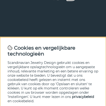
Nieuwsbrief
Cookies en vergelijkbare
Met onze nieuwsbrief ben je als eerste op de hoogte van
technologieën
nieuws en aanbiedingen. Meld je hieronder aan.
Scandinavian Jewelry Design gebruikt cookies en
VERZENDEN
vergelijkbare opslagtechnologieën om u aangepaste
inhoud, relevante marketing en een betere ervaring op
onze website te bieden. U bevestigt dat u ons
cookiebeleid heeft gelezen en instemt met ons
gebruik van cookies door op 'Opslaan en sluiten' te
klikken. U kunt op elk moment controleren welke
cookies in uw browser worden opgeslagen onder
'Instellingen'. U kunt meer lezen in ons
privacybeleid
en
cookiebeleid
.