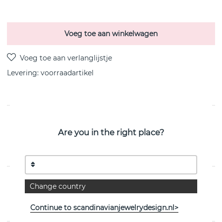
Voeg toe aan winkelwagen
Levering:
voorraadartikel
PRODUCTOMSCHRIJVING
Are you in the right place?
Letters anchor Kettingen Zilver 80-85 gerecycled
Zilver/rhodiumgeplateerd 80-85 van het Zweedse CU
JEWELLERY
EIGENSCHAPPEN
Change country
Collectie:
Letters/Symbols
Continue to scandinavianjewelrydesign.nl>