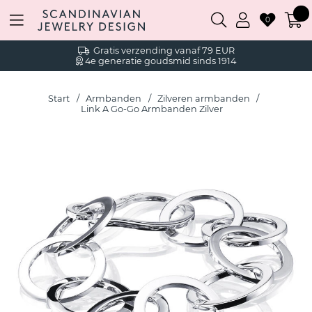
0
Gratis verzending vanaf 79 EUR
4e generatie goudsmid sinds 1914
Start
Armbanden
Zilveren armbanden
Link A Go-Go Armbanden Zilver