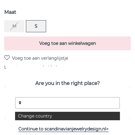
Maat
M
S
Voeg toe aan winkelwagen
Levering:
voorraadartikel
Are you in the right place?
PRODUCTOMSCHRIJVING
Link A Go-Go sterling zilveren Armbanden van het
Zweedse Efva Attling
Change country
EIGENSCHAPPEN
Continue to scandinavianjewelrydesign.nl>