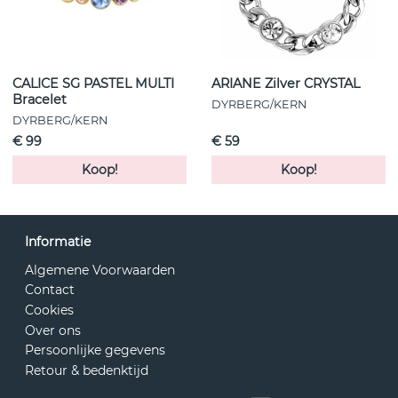
CALICE SG PASTEL MULTI
ARIANE Zilver CRYSTAL
Bracelet
DYRBERG/KERN
DYRBERG/KERN
€ 99
€ 59
Koop!
Koop!
Informatie
Algemene Voorwaarden
Contact
Cookies
Over ons
Persoonlijke gegevens
Retour & bedenktijd