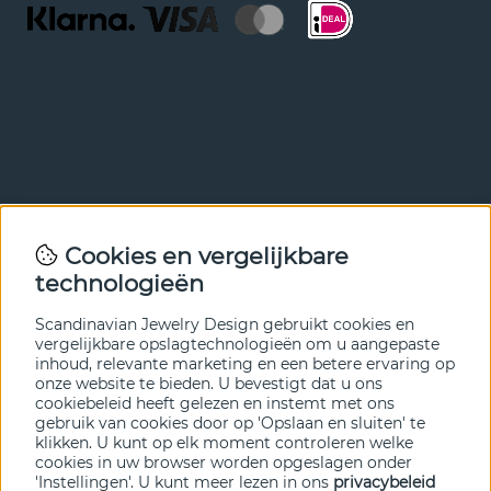
Nieuwsbrief
Cookies en vergelijkbare
Met onze nieuwsbrief ben je als eerste op de hoogte van
technologieën
nieuws en aanbiedingen. Meld je hieronder aan.
Scandinavian Jewelry Design gebruikt cookies en
VERZENDEN
vergelijkbare opslagtechnologieën om u aangepaste
inhoud, relevante marketing en een betere ervaring op
onze website te bieden. U bevestigt dat u ons
cookiebeleid heeft gelezen en instemt met ons
gebruik van cookies door op 'Opslaan en sluiten' te
klikken. U kunt op elk moment controleren welke
cookies in uw browser worden opgeslagen onder
'Instellingen'. U kunt meer lezen in ons
privacybeleid