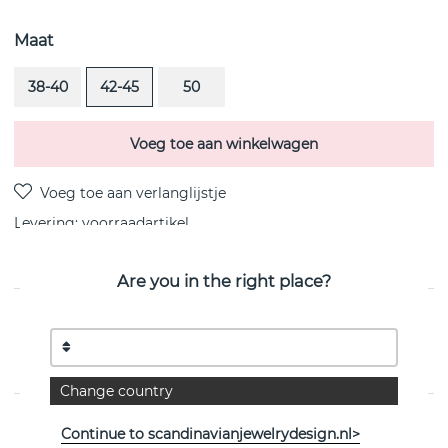
Maat
38-40
42-45
50
Voeg toe aan winkelwagen
Levering:
voorraadartikel
Are you in the right place?
PRODUCTOMSCHRIJVING
Little Angel is een sterling zilveren hanger/ketting van
het Zweedse Efva Attling
Change country
EIGENSCHAPPEN
Continue to scandinavianjewelrydesign.nl>