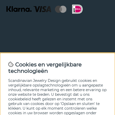
Nieuwsbrief
Cookies en vergelijkbare
Met onze nieuwsbrief ben je als eerste op de hoogte van
technologieën
nieuws en aanbiedingen. Meld je hieronder aan.
Scandinavian Jewelry Design gebruikt cookies en
VERZENDEN
vergelijkbare opslagtechnologieën om u aangepaste
inhoud, relevante marketing en een betere ervaring op
onze website te bieden. U bevestigt dat u ons
cookiebeleid heeft gelezen en instemt met ons
gebruik van cookies door op 'Opslaan en sluiten' te
klikken. U kunt op elk moment controleren welke
cookies in uw browser worden opgeslagen onder