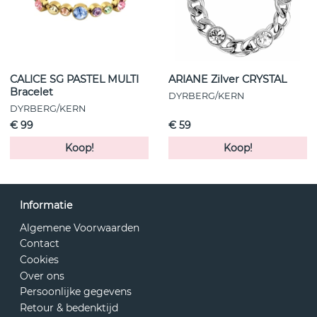
CALICE SG PASTEL MULTI
ARIANE Zilver CRYSTAL
Bracelet
DYRBERG/KERN
DYRBERG/KERN
€ 99
€ 59
Koop!
Koop!
Informatie
Algemene Voorwaarden
Contact
Cookies
Over ons
Persoonlijke gegevens
Retour & bedenktijd