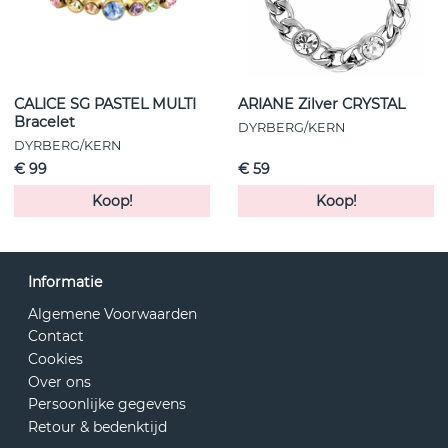
CALICE SG PASTEL MULTI
ARIANE Zilver CRYSTAL
Bracelet
DYRBERG/KERN
DYRBERG/KERN
€ 99
€ 59
Koop!
Koop!
Informatie
Algemene Voorwaarden
Contact
Cookies
Over ons
Persoonlijke gegevens
Retour & bedenktijd