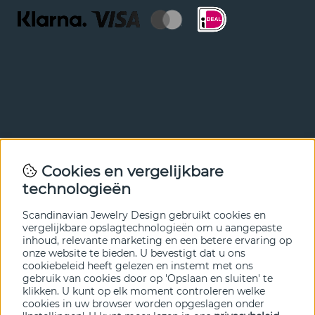
Nieuwsbrief
Cookies en vergelijkbare
Met onze nieuwsbrief ben je als eerste op de hoogte van
technologieën
nieuws en aanbiedingen. Meld je hieronder aan.
Scandinavian Jewelry Design gebruikt cookies en
VERZENDEN
vergelijkbare opslagtechnologieën om u aangepaste
inhoud, relevante marketing en een betere ervaring op
onze website te bieden. U bevestigt dat u ons
cookiebeleid heeft gelezen en instemt met ons
gebruik van cookies door op 'Opslaan en sluiten' te
klikken. U kunt op elk moment controleren welke
cookies in uw browser worden opgeslagen onder