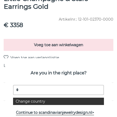
Earrings Gold
Artikelnr.:
12-101-02370-0000
€ 3358
Voeg toe aan winkelwagen
Levering:
voorraadartikel 4-8 dagen
Are you in the right place?
PRODUCTOMSCHRIJVING
Change country
EIGENSCHAPPEN
Continue to scandinavianjewelrydesign.nl>