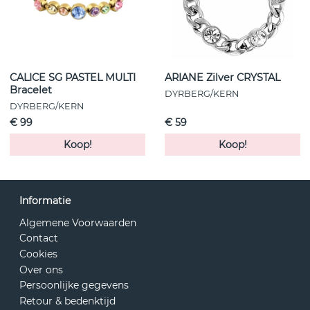
CALICE SG PASTEL MULTI
ARIANE Zilver CRYSTAL
Bracelet
DYRBERG/KERN
DYRBERG/KERN
€ 99
€ 59
Koop!
Koop!
Informatie
Algemene Voorwaarden
Contact
Cookies
Over ons
Persoonlijke gegevens
Retour & bedenktijd