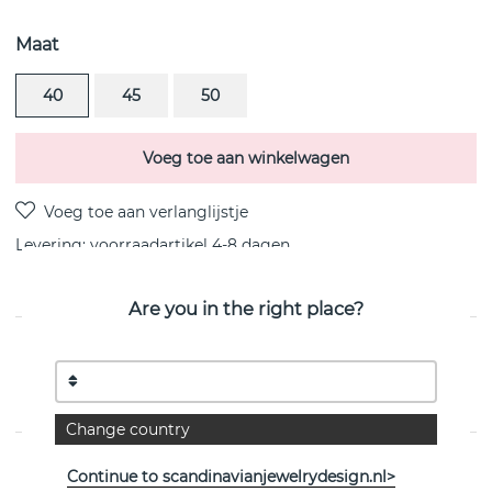
Maat
40
45
50
Voeg toe aan winkelwagen
Levering:
voorraadartikel 4-8 dagen
Are you in the right place?
PRODUCTOMSCHRIJVING
Little Crazy Heart is een 18k goud hanger/ketting van
het Zweedse Efva Attling
Change country
EIGENSCHAPPEN
Continue to scandinavianjewelrydesign.nl>