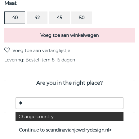
Maat
40
42
45
50
Voeg toe aan winkelwagen
Levering:
Bestel item 8-15 dagen
Are you in the right place?
PRODUCTOMSCHRIJVING
Little Cross is een sterling zilveren hanger/ketting van
het Zweedse Efva Attling
Change country
EIGENSCHAPPEN
Continue to scandinavianjewelrydesign.nl>