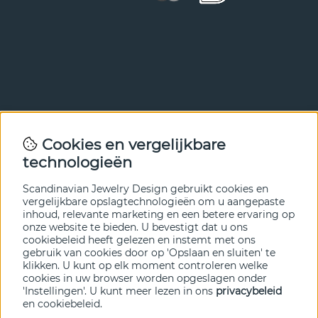
Nieuwsbrief
Cookies en vergelijkbare
Met onze nieuwsbrief ben je als eerste op de hoogte van
technologieën
nieuws en aanbiedingen. Meld je hieronder aan.
Scandinavian Jewelry Design gebruikt cookies en
VERZENDEN
vergelijkbare opslagtechnologieën om u aangepaste
inhoud, relevante marketing en een betere ervaring op
onze website te bieden. U bevestigt dat u ons
cookiebeleid heeft gelezen en instemt met ons
gebruik van cookies door op 'Opslaan en sluiten' te
klikken. U kunt op elk moment controleren welke
cookies in uw browser worden opgeslagen onder
'Instellingen'. U kunt meer lezen in ons
privacybeleid
en
cookiebeleid
.