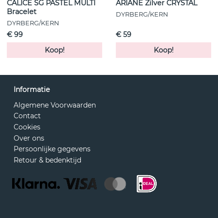
CALICE SG PASTEL MULTI
ARIANE Zilver CRYSTAL
Bracelet
DYRBERG/KERN
DYRBERG/KERN
€ 99
€ 59
Koop!
Koop!
Informatie
Algemene Voorwaarden
Contact
Cookies
Over ons
Persoonlijke gegevens
Retour & bedenktijd