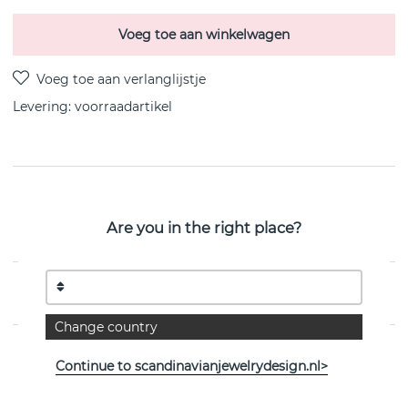
Voeg toe aan winkelwagen
Levering:
voorraadartikel
PRODUCTOMSCHRIJVING
Little Feminine is een sterling zilveren hanger/ketting
Are you in the right place?
van het Zweedse Efva Attling 42-45 cm
EIGENSCHAPPEN
Change country
Continue to scandinavianjewelrydesign.nl>
Bekijk meer artikelen