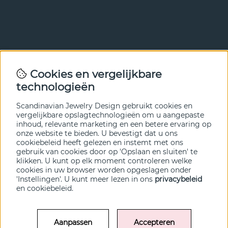
Nieuwsbrief
Cookies en vergelijkbare
Met onze nieuwsbrief ben je als eerste op de hoogte van
technologieën
nieuws en aanbiedingen. Meld je hieronder aan.
Scandinavian Jewelry Design gebruikt cookies en
VERZENDEN
vergelijkbare opslagtechnologieën om u aangepaste
inhoud, relevante marketing en een betere ervaring op
onze website te bieden. U bevestigt dat u ons
cookiebeleid heeft gelezen en instemt met ons
gebruik van cookies door op 'Opslaan en sluiten' te
klikken. U kunt op elk moment controleren welke
cookies in uw browser worden opgeslagen onder
'Instellingen'. U kunt meer lezen in ons
privacybeleid
en
cookiebeleid
.
Aanpassen
Accepteren