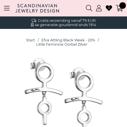
0
Gratis verzending vanaf 79 EUR
4e generatie goudsmid sinds 1914
Start
Efva Attling Black Week - 20%
Little Feminine Oorbel Zilver