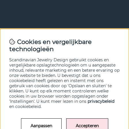
Nieuwsbrief
Cookies en vergelijkbare
Met onze nieuwsbrief ben je als eerste op de hoogte van
technologieën
nieuws en aanbiedingen. Meld je hieronder aan.
Scandinavian Jewelry Design gebruikt cookies en
VERZENDEN
vergelijkbare opslagtechnologieën om u aangepaste
inhoud, relevante marketing en een betere ervaring op
onze website te bieden. U bevestigt dat u ons
cookiebeleid heeft gelezen en instemt met ons
gebruik van cookies door op 'Opslaan en sluiten' te
klikken. U kunt op elk moment controleren welke
cookies in uw browser worden opgeslagen onder
'Instellingen'. U kunt meer lezen in ons
privacybeleid
en
cookiebeleid
.
Aanpassen
Accepteren