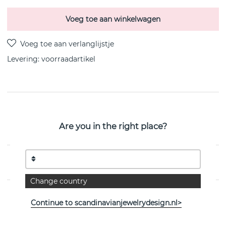
Voeg toe aan winkelwagen
Levering:
voorraadartikel
PRODUCTOMSCHRIJVING
Little Feminine is een sterling zilveren oorbel van het
Are you in the right place?
Zweedse Efva Attling
EIGENSCHAPPEN
Change country
Continue to scandinavianjewelrydesign.nl>
Bekijk meer artikelen