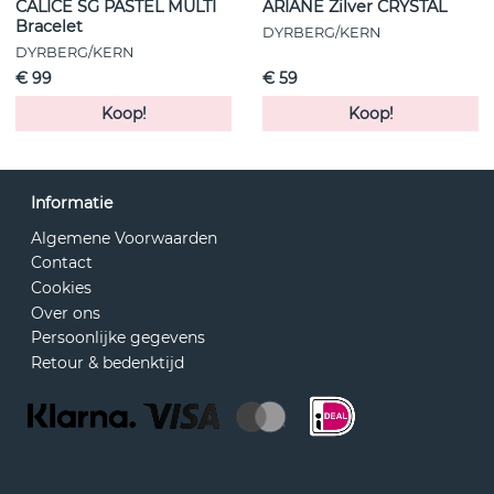
CALICE SG PASTEL MULTI
ARIANE Zilver CRYSTAL
Bracelet
DYRBERG/KERN
DYRBERG/KERN
€ 99
€ 59
Koop!
Koop!
Informatie
Algemene Voorwaarden
Contact
Cookies
Over ons
Persoonlijke gegevens
Retour & bedenktijd