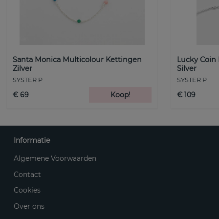
Santa Monica Multicolour Kettingen
Lucky Coin
Zilver
Silver
SYSTER P
SYSTER P
€ 69
Koop!
€ 109
Informatie
Algemene Voorwaarden
Contact
Cookies
Over ons