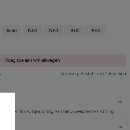
16.50
17.00
17.50
18.00
18.50
Voeg toe aan winkelwagen
Levering:
Bestel item 4-6 weken
rtz is een 18k witgoud ring van het Zweedse Efva Attling