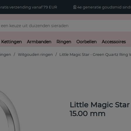
atis verzending vanaf 79 EUR
4e generatie goudsmid sinds
Kettingen
Armbanden
Ringen
Oorbellen
Accessoires
ingen
Witgouden ringen
Little Magic Star - Green Quartz Ring
Little Magic Sta
15.00 mm