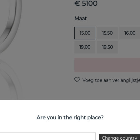
€ 5100
Maat
15.00
15.50
16.00
19.00
19.50
PRODUCTOMSCHRIJVING
Are you in the right place?
Little Magic Star-Green Qua
EIGENSCHAPPEN
Change country