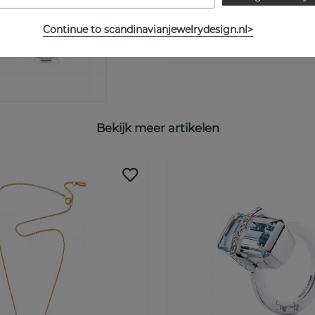
Continue to scandinavianjewelrydesign.nl>
MAATTABEL
Bekijk meer artikelen