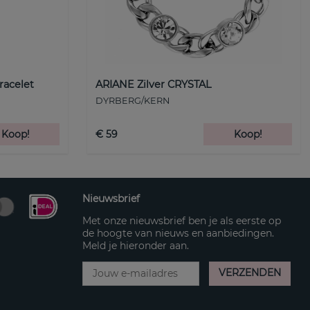
racelet
ARIANE Zilver CRYSTAL
DYRBERG/KERN
Koop!
€ 59
Koop!
Nieuwsbrief
Met onze nieuwsbrief ben je als eerste op
de hoogte van nieuws en aanbiedingen.
Meld je hieronder aan.
VERZENDEN