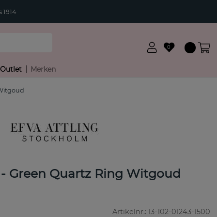
 1914
0
Outlet
Merken
 Witgoud
r - Green Quartz Ring Witgoud
Artikelnr.:
13-102-01243-1500