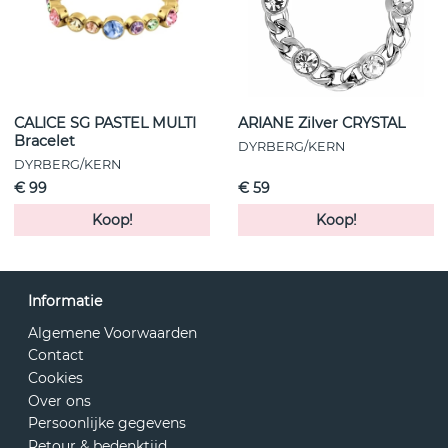
CALICE SG PASTEL MULTI
ARIANE Zilver CRYSTAL
Bracelet
DYRBERG/KERN
DYRBERG/KERN
€ 99
€ 59
Koop!
Koop!
Informatie
Algemene Voorwaarden
Contact
Cookies
Over ons
Persoonlijke gegevens
Retour & bedenktijd