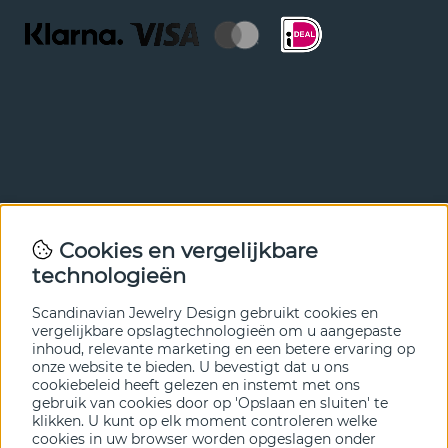
Nieuwsbrief
Cookies en vergelijkbare
Met onze nieuwsbrief ben je als eerste op de hoogte van
technologieën
nieuws en aanbiedingen. Meld je hieronder aan.
Scandinavian Jewelry Design gebruikt cookies en
VERZENDEN
vergelijkbare opslagtechnologieën om u aangepaste
inhoud, relevante marketing en een betere ervaring op
onze website te bieden. U bevestigt dat u ons
cookiebeleid heeft gelezen en instemt met ons
gebruik van cookies door op 'Opslaan en sluiten' te
klikken. U kunt op elk moment controleren welke
cookies in uw browser worden opgeslagen onder