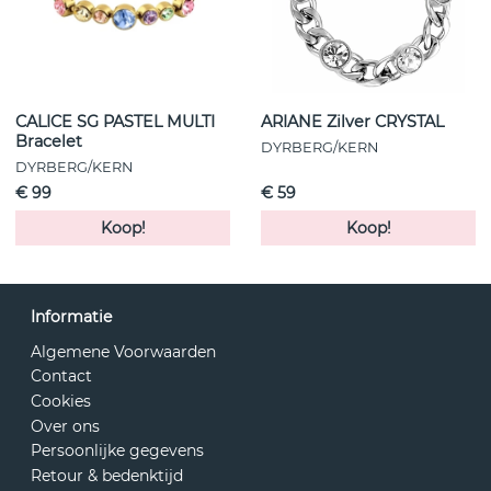
CALICE SG PASTEL MULTI
ARIANE Zilver CRYSTAL
Bracelet
DYRBERG/KERN
DYRBERG/KERN
€ 99
€ 59
Koop!
Koop!
Informatie
Algemene Voorwaarden
Contact
Cookies
Over ons
Persoonlijke gegevens
Retour & bedenktijd