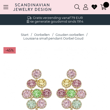
0
Gratis verzending vanaf 79 EUR
4e generatie goudsmid sinds 1914
Start
Oorbellen
Gouden oorbellen
Louisiana small pendant Oorbel Goud
45