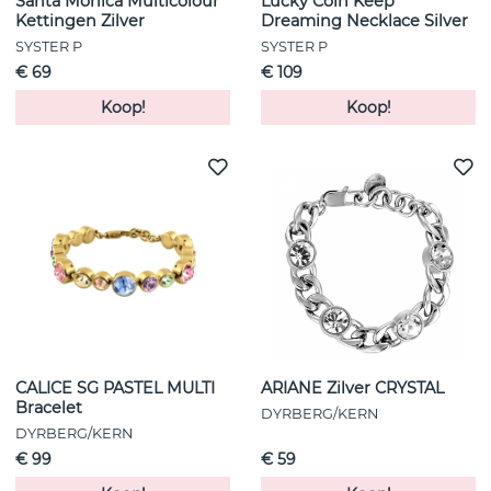
Santa Monica Multicolour
Lucky Coin Keep
Kettingen Zilver
Dreaming Necklace Silver
SYSTER P
SYSTER P
€ 69
€ 109
Koop!
Koop!
CALICE SG PASTEL MULTI
ARIANE Zilver CRYSTAL
Bracelet
DYRBERG/KERN
DYRBERG/KERN
€ 99
€ 59