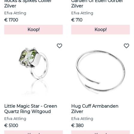
Rocks & Spikes Collier
Garden Of Eden Oorbel
Zilver
Zilver
Efva Attling
Efva Attling
€ 1700
€ 710
Koop!
Koop!
Little Magic Star - Green
Hug Cuff Armbanden
Quartz Ring Witgoud
Zilver
Efva Attling
Efva Attling
€ 5100
€ 380