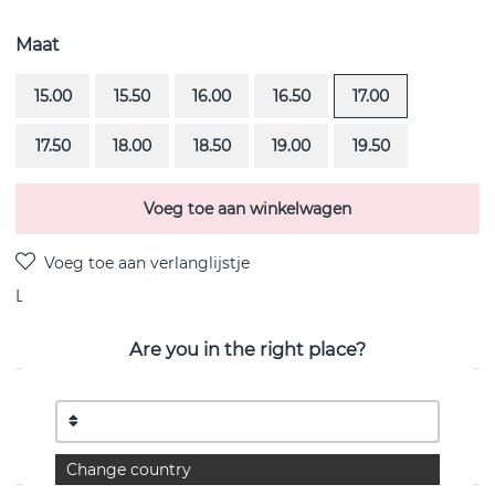
Maat
15.00
15.50
16.00
16.50
17.00
17.50
18.00
18.50
19.00
19.50
Voeg toe aan winkelwagen
Levering:
voorraadartikel
Are you in the right place?
PRODUCTOMSCHRIJVING
Love Bead-Green Agate is een 18k goud ring van het
Zweedse Efva Attling
Change country