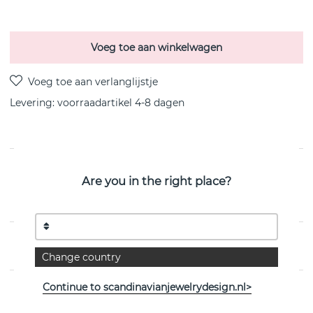
Voeg toe aan winkelwagen
Levering:
voorraadartikel 4-8 dagen
PRODUCTOMSCHRIJVING
Are you in the right place?
Love Bead Long-Zilver is een sterling zilveren ketting
van het Zweedse Efva Attling
EIGENSCHAPPEN
Change country
Continue to scandinavianjewelrydesign.nl>