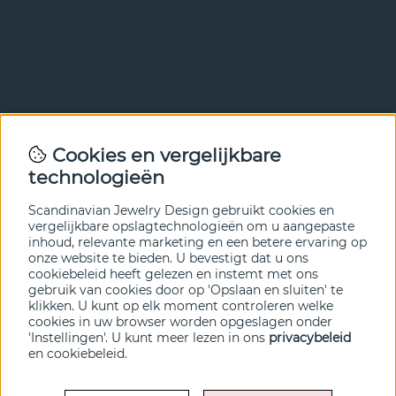
Nieuwsbrief
Cookies en vergelijkbare
Met onze nieuwsbrief ben je als eerste op de hoogte van
technologieën
nieuws en aanbiedingen. Meld je hieronder aan.
Scandinavian Jewelry Design gebruikt cookies en
VERZENDEN
vergelijkbare opslagtechnologieën om u aangepaste
inhoud, relevante marketing en een betere ervaring op
onze website te bieden. U bevestigt dat u ons
cookiebeleid heeft gelezen en instemt met ons
gebruik van cookies door op 'Opslaan en sluiten' te
klikken. U kunt op elk moment controleren welke
cookies in uw browser worden opgeslagen onder
'Instellingen'. U kunt meer lezen in ons
privacybeleid
en
cookiebeleid
.