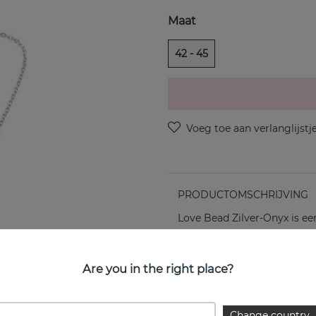
Maat
42 - 45
PRODUCTOMSCHRIJVING
Love Bead Zilver-Onyx is een
EIGENSCHAPPEN
Are you in the right place?
Change country