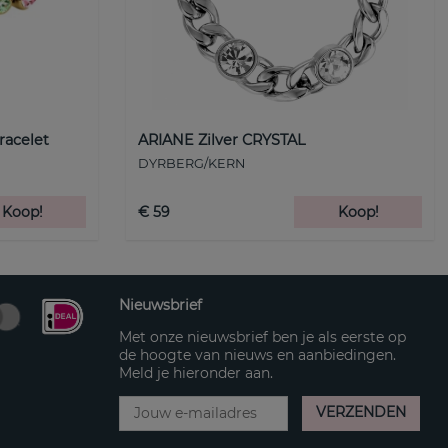
racelet
ARIANE Zilver CRYSTAL
DYRBERG/KERN
Koop!
€ 59
Koop!
Nieuwsbrief
Met onze nieuwsbrief ben je als eerste op
de hoogte van nieuws en aanbiedingen.
Meld je hieronder aan.
VERZENDEN