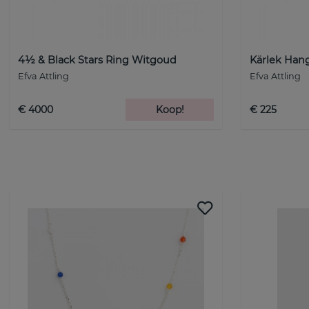
4½ & Black Stars Ring Witgoud
Kärlek Hang
Efva Attling
Efva Attling
€ 4000
Koop!
€ 225