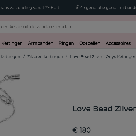
atis verzending vanaf 79 EUR
4e generatie goudsmid sinds
Kettingen
Armbanden
Ringen
Oorbellen
Accessoires
Kettingen
Zilveren kettingen
Love Bead Zilver - Onyx Kettingen
Love Bead Zilver
€ 180