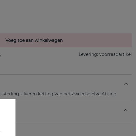
Voeg toe aan winkelwagen
Levering:
voorraadartikel
 sterling zilveren ketting van het Zweedse Efva Attling