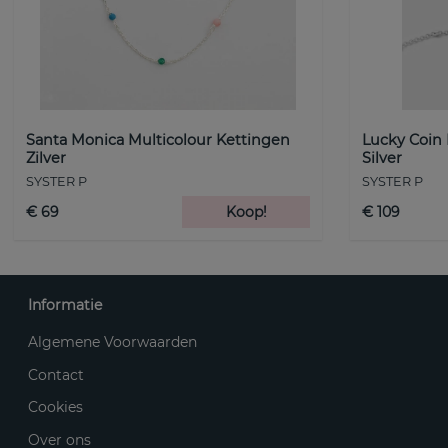
Santa Monica Multicolour Kettingen
Lucky Coin
Zilver
Silver
SYSTER P
SYSTER P
€ 69
Koop!
€ 109
Informatie
Algemene Voorwaarden
Contact
Cookies
Over ons