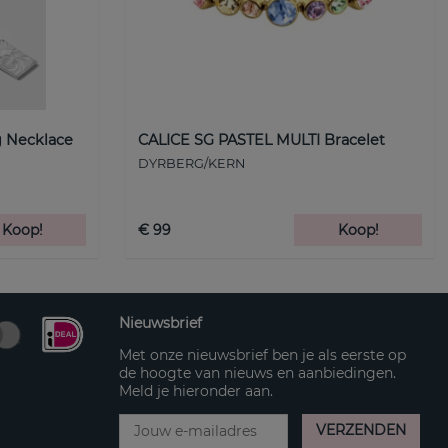
 Necklace
CALICE SG PASTEL MULTI Bracelet
DYRBERG/KERN
Koop!
€ 99
Koop!
Nieuwsbrief
Met onze nieuwsbrief ben je als eerste op
de hoogte van nieuws en aanbiedingen.
Meld je hieronder aan.
VERZENDEN