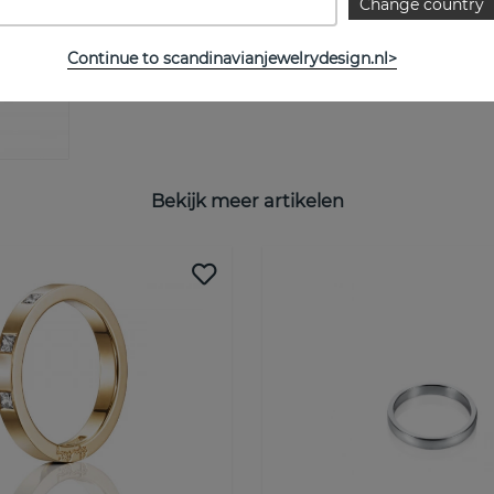
Change country
Continue to scandinavianjewelrydesign.nl>
Bekijk meer artikelen