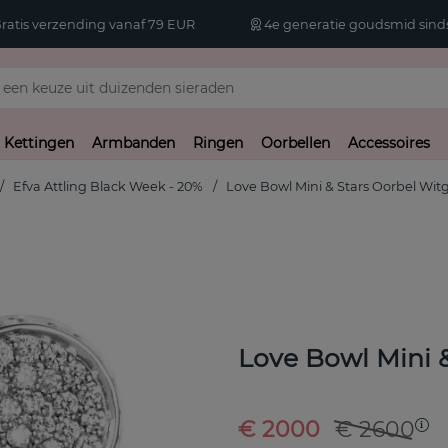
atis verzending vanaf 79 EUR
4e generatie goudsmid sinds
Kettingen
Armbanden
Ringen
Oorbellen
Accessoires
Efva Attling Black Week - 20%
Love Bowl Mini & Stars Oorbel Wi
Love Bowl Mini 
€ 2000
€ 2600