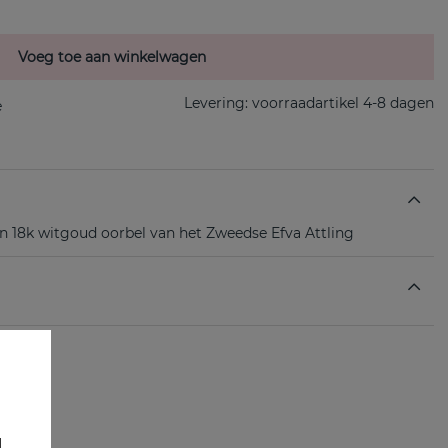
Voeg toe aan winkelwagen
Levering:
voorraadartikel 4-8 dagen
en 18k witgoud oorbel van het Zweedse Efva Attling