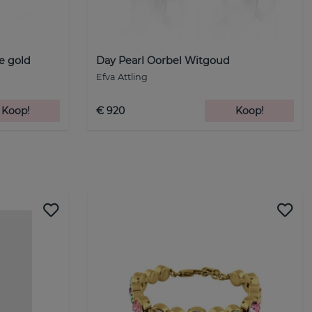
e gold
Day Pearl Oorbel Witgoud
Efva Attling
Koop!
€ 920
Koop!