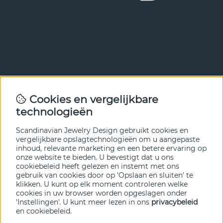
Nieuwsbrief
Cookies en vergelijkbare
Met onze nieuwsbrief ben je als eerste op de hoogte van
technologieën
nieuws en aanbiedingen. Meld je hieronder aan.
Scandinavian Jewelry Design gebruikt cookies en
VERZENDEN
vergelijkbare opslagtechnologieën om u aangepaste
inhoud, relevante marketing en een betere ervaring op
onze website te bieden. U bevestigt dat u ons
cookiebeleid heeft gelezen en instemt met ons
gebruik van cookies door op 'Opslaan en sluiten' te
klikken. U kunt op elk moment controleren welke
cookies in uw browser worden opgeslagen onder
'Instellingen'. U kunt meer lezen in ons
privacybeleid
en
cookiebeleid
.