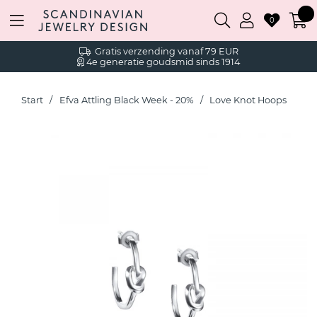
0
Gratis verzending vanaf 79 EUR
4e generatie goudsmid sinds 1914
Start
Efva Attling Black Week - 20%
Love Knot Hoops