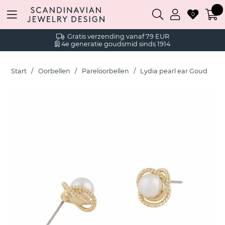
0
Gratis verzending vanaf 79 EUR
4e generatie goudsmid sinds 1914
Start
Oorbellen
Pareloorbellen
Lydia pearl ear Goud