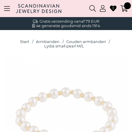
0
Gratis verzending vanaf 79 EUR
4e generatie goudsmid sinds 1914
Start
Armbanden
Gouden armbanden
Lydia small pearl M/L