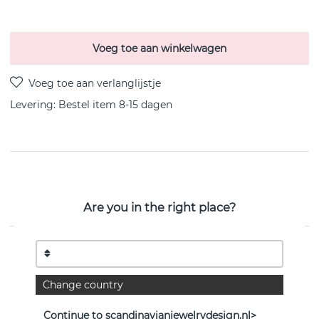
Voeg toe aan winkelwagen
Levering:
Bestel item 8-15 dagen
PRODUCTOMSCHRIJVING
MAGIC Hanger PEARL Diamant 0.04 ct i 18k Goud van
Are you in the right place?
het Deense Georg Jensen 40-45 cm
EIGENSCHAPPEN
Collectie:
MAGIC
Change country
Lengte:
45 cm
Continue to scandinavianjewelrydesign.nl>