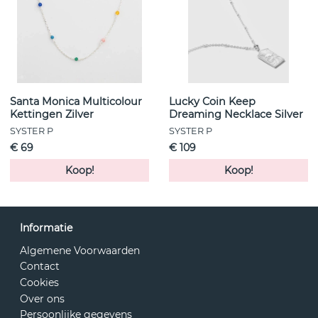
Santa Monica Multicolour
Lucky Coin Keep
Kettingen Zilver
Dreaming Necklace Silver
SYSTER P
SYSTER P
€ 69
€ 109
Koop!
Koop!
Informatie
Algemene Voorwaarden
Contact
Cookies
Over ons
Persoonlijke gegevens