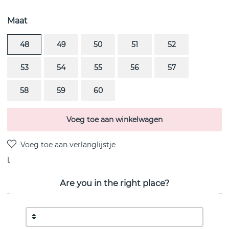
Maat
48
49
50
51
52
53
54
55
56
57
58
59
60
Voeg toe aan winkelwagen
Levering:
Bestel item 8-15 dagen
Are you in the right place?
PRODUCTOMSCHRIJVING
MAGIC SOLITAIRE is een diamantring 0.20 ct i platinum