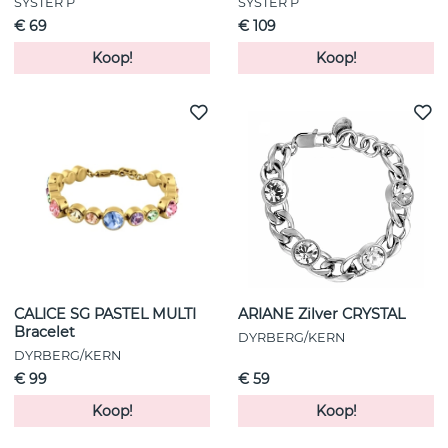
SYSTER P
SYSTER P
€ 69
€ 109
Koop!
Koop!
CALICE SG PASTEL MULTI
ARIANE Zilver CRYSTAL
Bracelet
DYRBERG/KERN
DYRBERG/KERN
€ 99
€ 59
Koop!
Koop!