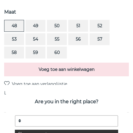
Maat
48
49
50
51
52
53
54
55
56
57
58
59
60
Voeg toe aan winkelwagen
Levering:
Bestel item 8-15 dagen
Are you in the right place?
PRODUCTOMSCHRIJVING
MAGIC SOLITAIRE is een diamantring PAVÉ 0.33 ct i 18k