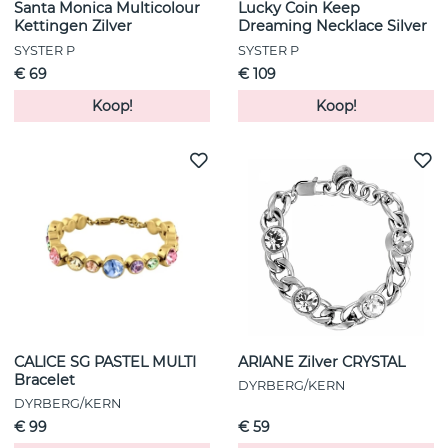
Santa Monica Multicolour
Lucky Coin Keep
Kettingen Zilver
Dreaming Necklace Silver
SYSTER P
SYSTER P
€ 69
€ 109
Koop!
Koop!
CALICE SG PASTEL MULTI
ARIANE Zilver CRYSTAL
Bracelet
DYRBERG/KERN
DYRBERG/KERN
€ 99
€ 59