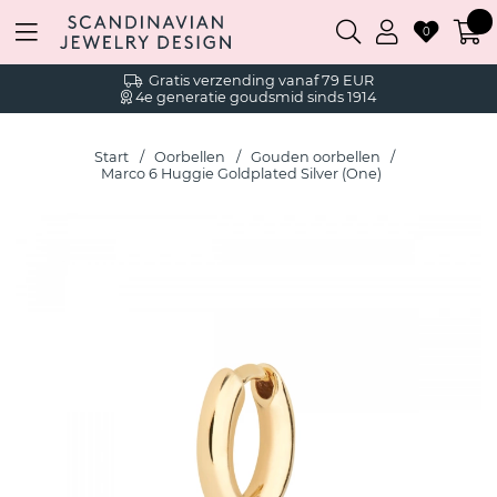
0
Gratis verzending vanaf 79 EUR
4e generatie goudsmid sinds 1914
Start
Oorbellen
Gouden oorbellen
Marco 6 Huggie Goldplated Silver (One)