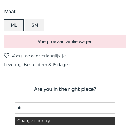
Maat
ML
SM
Voeg toe aan winkelwagen
Levering:
Bestel item 8-15 dagen
Are you in the right place?
PRODUCTOMSCHRIJVING
MERCY HINGED BANGLE sterling zilveren Armbanden
van het Deense Georg Jensen
Change country
EIGENSCHAPPEN