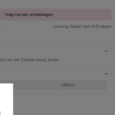
Voeg toe aan winkelwagen
Levering:
Bestel item 8-15 dagen
ct van het Deense Georg Jensen
MERCY