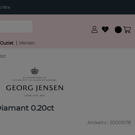
 1914
0
Outlet
Merken
0ct
iamant 0.20ct
Artikelnr.:
20001078