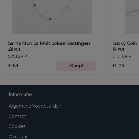
Santa Monica Multicolour Kettingen
Lucky Coin
Zilver
Silver
SYSTER P
SYSTER P
€ 69
Koop!
€ 109
Informatie
Algemene Voorwaarden
Contact
Cookies
Over ons