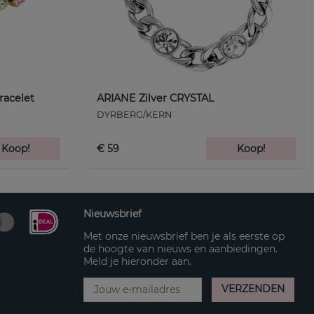
racelet
ARIANE Zilver CRYSTAL
DYRBERG/KERN
Koop!
€ 59
Koop!
Nieuwsbrief
Met onze nieuwsbrief ben je als eerste op
de hoogte van nieuws en aanbiedingen.
Meld je hieronder aan.
VERZENDEN