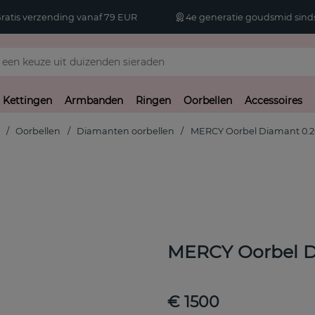
atis verzending vanaf 79 EUR
4e generatie goudsmid sinds
Kettingen
Armbanden
Ringen
Oorbellen
Accessoires
Oorbellen
Diamanten oorbellen
MERCY Oorbel Diamant 0.2
MERCY Oorbel D
€ 1500