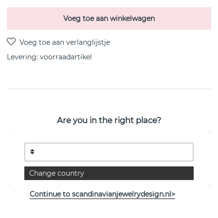
Voeg toe aan winkelwagen
Levering:
voorraadartikel
PRODUCTOMSCHRIJVING
MERCY Oorbel Goud van het Deense Georg Jensen
Are you in the right place?
EIGENSCHAPPEN
Collectie:
MERCY
Change country
Continue to scandinavianjewelrydesign.nl>
Bekijk meer artikelen