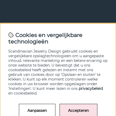
Nieuwsbrief
Cookies en vergelijkbare
Met onze nieuwsbrief ben je als eerste op de hoogte van
technologieën
nieuws en aanbiedingen. Meld je hieronder aan.
Scandinavian Jewelry Design gebruikt cookies en
VERZENDEN
vergelijkbare opslagtechnologieën om u aangepaste
inhoud, relevante marketing en een betere ervaring op
onze website te bieden. U bevestigt dat u ons
cookiebeleid heeft gelezen en instemt met ons
gebruik van cookies door op 'Opslaan en sluiten' te
klikken. U kunt op elk moment controleren welke
cookies in uw browser worden opgeslagen onder
'Instellingen'. U kunt meer lezen in ons
privacybeleid
en
cookiebeleid
.
Aanpassen
Accepteren