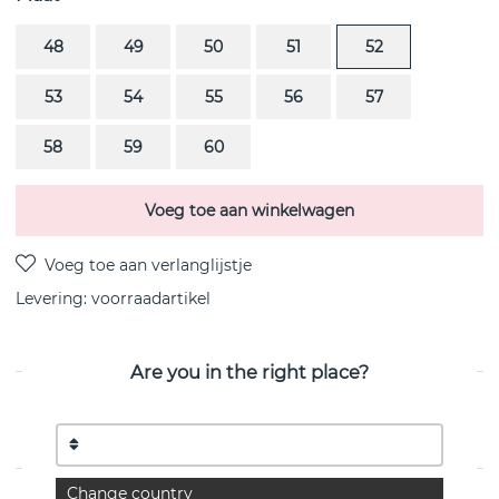
48
49
50
51
52
53
54
55
56
57
58
59
60
Voeg toe aan winkelwagen
Levering:
voorraadartikel
Are you in the right place?
PRODUCTOMSCHRIJVING
MERCY Ring (Zilver) van het Deense Georg Jensen
Change country