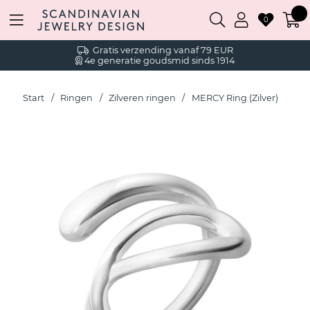
0
Gratis verzending vanaf 79 EUR
4e generatie goudsmid sinds 1914
Start
Ringen
Zilveren ringen
MERCY Ring (Zilver)