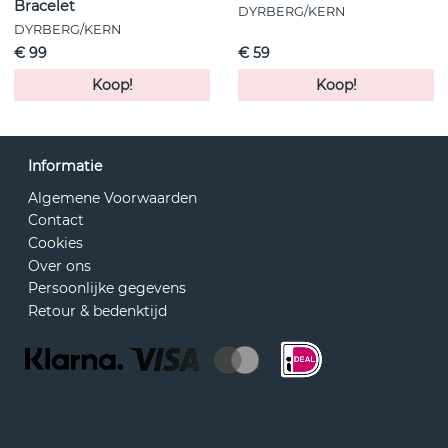
Bracelet
DYRBERG/KERN
DYRBERG/KERN
€ 99
€ 59
Koop!
Koop!
Informatie
Algemene Voorwaarden
Contact
Cookies
Over ons
Persoonlijke gegevens
Retour & bedenktijd