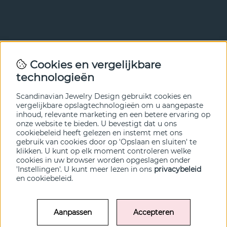
Nieuwsbrief
Cookies en vergelijkbare
Met onze nieuwsbrief ben je als eerste op de hoogte van
technologieën
nieuws en aanbiedingen. Meld je hieronder aan.
Scandinavian Jewelry Design gebruikt cookies en
VERZENDEN
vergelijkbare opslagtechnologieën om u aangepaste
inhoud, relevante marketing en een betere ervaring op
onze website te bieden. U bevestigt dat u ons
cookiebeleid heeft gelezen en instemt met ons
gebruik van cookies door op 'Opslaan en sluiten' te
klikken. U kunt op elk moment controleren welke
cookies in uw browser worden opgeslagen onder
'Instellingen'. U kunt meer lezen in ons
privacybeleid
en
cookiebeleid
.
Aanpassen
Accepteren