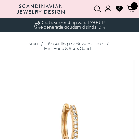
0
Gratis verzending vanaf 79 EUR
4e generatie goudsmid sinds 1914
Start
Efva Attling Black Week - 20%
Mini Hoop & Stars Goud