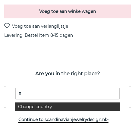
Voeg toe aan winkelwagen
Levering:
Bestel item 8-15 dagen
PRODUCTOMSCHRIJVING
Are you in the right place?
Mini Hoop & Stars 18k guld van het Zweedse Efva
Attling
EIGENSCHAPPEN
Change country
Continue to scandinavianjewelrydesign.nl>
Bekijk meer artikelen