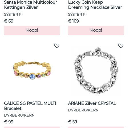
Santa Monica Multicolour
Lucky Coin Keep
Kettingen Zilver
Dreaming Necklace Silver
SYSTER P
SYSTER P
€ 69
€ 109
Koop!
Koop!
CALICE SG PASTEL MULTI
ARIANE Zilver CRYSTAL
Bracelet
DYRBERG/KERN
DYRBERG/KERN
€ 99
€ 59