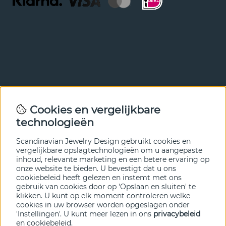
Nieuwsbrief
Cookies en vergelijkbare
Met onze nieuwsbrief ben je als eerste op de hoogte van
technologieën
nieuws en aanbiedingen. Meld je hieronder aan.
Scandinavian Jewelry Design gebruikt cookies en
VERZENDEN
vergelijkbare opslagtechnologieën om u aangepaste
inhoud, relevante marketing en een betere ervaring op
onze website te bieden. U bevestigt dat u ons
cookiebeleid heeft gelezen en instemt met ons
gebruik van cookies door op 'Opslaan en sluiten' te
klikken. U kunt op elk moment controleren welke
cookies in uw browser worden opgeslagen onder
'Instellingen'. U kunt meer lezen in ons
privacybeleid
en
cookiebeleid
.