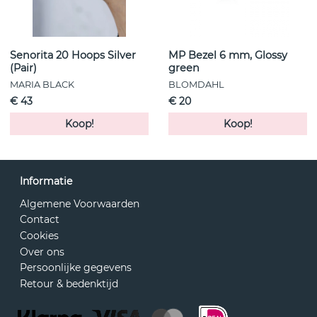
Senorita 20 Hoops Silver
MP Bezel 6 mm, Glossy
(Pair)
green
MARIA BLACK
BLOMDAHL
€ 43
€ 20
Koop!
Koop!
Informatie
Algemene Voorwaarden
Contact
Cookies
Over ons
Persoonlijke gegevens
Retour & bedenktijd