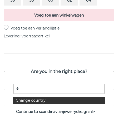
56
58
60
62
64
Voeg toe aan winkelwagen
Levering:
voorraadartikel
PRODUCTOMSCHRIJVING
Are you in the right place?
EIGENSCHAPPEN
MAATTABEL
Change country
Continue to scandinavianjewelrydesign.nl>