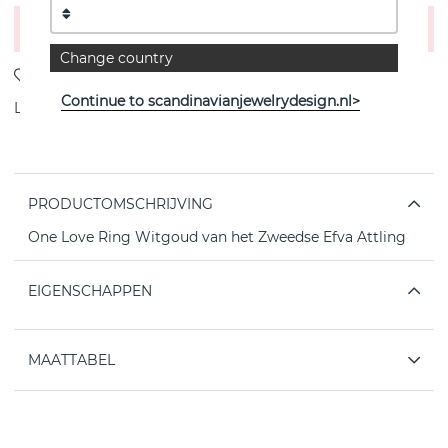
Voeg toe aan winkelwagen
Change country
Continue to scandinavianjewelrydesign.nl>
Levering:
Bestel item 4-6 weken
PRODUCTOMSCHRIJVING
One Love Ring Witgoud van het Zweedse Efva Attling
EIGENSCHAPPEN
MAATTABEL