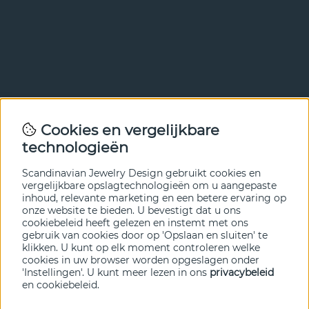
Nieuwsbrief
Cookies en vergelijkbare
Met onze nieuwsbrief ben je als eerste op de hoogte van
technologieën
nieuws en aanbiedingen. Meld je hieronder aan.
Scandinavian Jewelry Design gebruikt cookies en
VERZENDEN
vergelijkbare opslagtechnologieën om u aangepaste
inhoud, relevante marketing en een betere ervaring op
onze website te bieden. U bevestigt dat u ons
cookiebeleid heeft gelezen en instemt met ons
gebruik van cookies door op 'Opslaan en sluiten' te
klikken. U kunt op elk moment controleren welke
cookies in uw browser worden opgeslagen onder
'Instellingen'. U kunt meer lezen in ons
privacybeleid
en
cookiebeleid
.