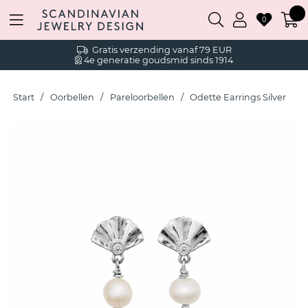
0
Gratis verzending vanaf 79 EUR
4e generatie goudsmid sinds 1914
Start
Oorbellen
Pareloorbellen
Odette Earrings Silver