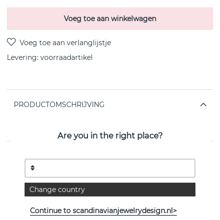
Voeg toe aan winkelwagen
Levering:
voorraadartikel
PRODUCTOMSCHRIJVING
OFFSPRING sterling zilveren hanger van het Deense
Georg Jensen 45 cm
Are you in the right place?
EIGENSCHAPPEN
Collectie:
OFFSPRING
Change country
Lengte:
45 cm
Continue to scandinavianjewelrydesign.nl>
Breedte:
17 mm