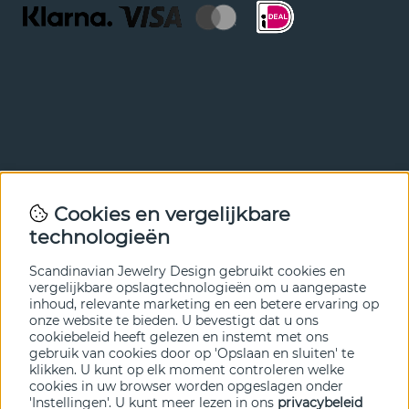
Nieuwsbrief
Cookies en vergelijkbare
Met onze nieuwsbrief ben je als eerste op de hoogte van
technologieën
nieuws en aanbiedingen. Meld je hieronder aan.
Scandinavian Jewelry Design gebruikt cookies en
VERZENDEN
vergelijkbare opslagtechnologieën om u aangepaste
inhoud, relevante marketing en een betere ervaring op
onze website te bieden. U bevestigt dat u ons
cookiebeleid heeft gelezen en instemt met ons
gebruik van cookies door op 'Opslaan en sluiten' te
klikken. U kunt op elk moment controleren welke
cookies in uw browser worden opgeslagen onder
'Instellingen'. U kunt meer lezen in ons
privacybeleid