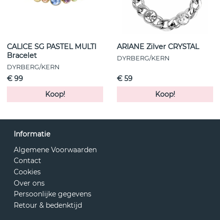
CALICE SG PASTEL MULTI
ARIANE Zilver CRYSTAL
Bracelet
DYRBERG/KERN
DYRBERG/KERN
€ 99
€ 59
Koop!
Koop!
Informatie
Algemene Voorwaarden
Contact
Cookies
Over ons
Persoonlijke gegevens
Retour & bedenktijd