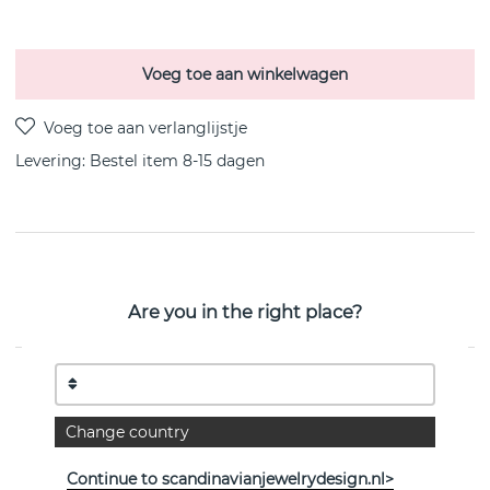
Voeg toe aan winkelwagen
Levering:
Bestel item 8-15 dagen
PRODUCTOMSCHRIJVING
OFFSPRING sterling zilveren hanger van het Deense
Are you in the right place?
Georg Jensen 45 cm
EIGENSCHAPPEN
Collectie:
OFFSPRING
Change country
Lengte:
45 cm
Continue to scandinavianjewelrydesign.nl>