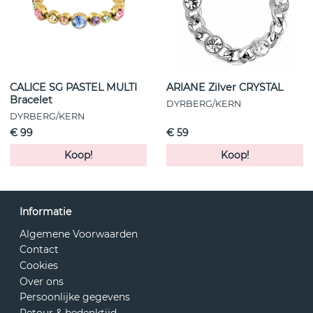
CALICE SG PASTEL MULTI
ARIANE Zilver CRYSTAL
Bracelet
DYRBERG/KERN
DYRBERG/KERN
€ 99
€ 59
Koop!
Koop!
Informatie
Algemene Voorwaarden
Contact
Cookies
Over ons
Persoonlijke gegevens