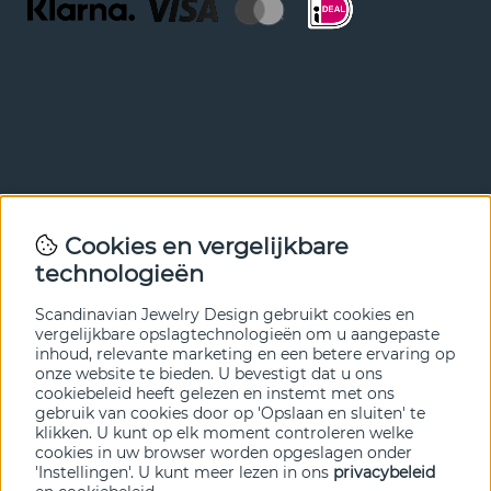
Nieuwsbrief
Cookies en vergelijkbare
Met onze nieuwsbrief ben je als eerste op de hoogte van
technologieën
nieuws en aanbiedingen. Meld je hieronder aan.
Scandinavian Jewelry Design gebruikt cookies en
VERZENDEN
vergelijkbare opslagtechnologieën om u aangepaste
inhoud, relevante marketing en een betere ervaring op
onze website te bieden. U bevestigt dat u ons
cookiebeleid heeft gelezen en instemt met ons
gebruik van cookies door op 'Opslaan en sluiten' te
klikken. U kunt op elk moment controleren welke
cookies in uw browser worden opgeslagen onder
'Instellingen'. U kunt meer lezen in ons
privacybeleid