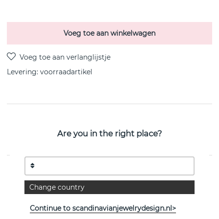
Voeg toe aan winkelwagen
Levering:
voorraadartikel
PRODUCTOMSCHRIJVING
Are you in the right place?
OFFSPRING Oorbel Diamant PAVE 0.19 ct i
sterlingzilver van het Deense Georg Jensen
EIGENSCHAPPEN
Change country
Collectie:
OFFSPRING
Continue to scandinavianjewelrydesign.nl>
Breedte:
9,5