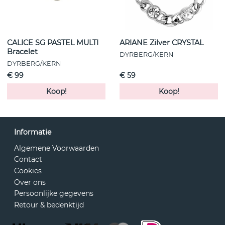
CALICE SG PASTEL MULTI
ARIANE Zilver CRYSTAL
Bracelet
DYRBERG/KERN
DYRBERG/KERN
€ 99
€ 59
Koop!
Koop!
Informatie
Algemene Voorwaarden
Contact
Cookies
Over ons
Persoonlijke gegevens
Retour & bedenktijd