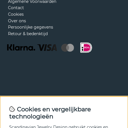
Algemene Voorwaarden
Contact
Cookies
Over ons
Persoonlijke gegevens
Retour & bedenktijd
Nieuwsbrief
Cookies en vergelijkbare
Met onze nieuwsbrief ben je als eerste op de hoogte van
technologieën
nieuws en aanbiedingen. Meld je hieronder aan.
Scandinavian Jewelry Design gebruikt cookies en