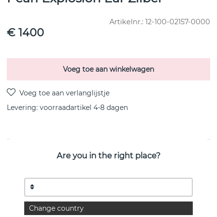
Artikelnr.:
12-100-02157-0000
€ 1400
Voeg toe aan winkelwagen
Levering:
voorraadartikel 4-8 dagen
PRODUCTOMSCHRIJVING
Are you in the right place?
"Talk of the party earrings.”
– EFVA ATTLING
Statement earrings shaped like an explosion of pearls in
three different sizes on sterling silver rods.
Change country
Earring total length: 62mm. Décor width: 55mm.