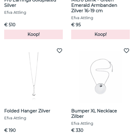
Frö Earrings Goldplated
Micro Blink - Green
Silver
Emerald Armbanden
Zilver 16-19 cm
Efva Attling
Efva Attling
€ 510
€ 95
Koop!
Koop!
Folded Hanger Zilver
Bumper XL Necklace
Zilber
Efva Attling
Efva Attling
€ 190
€ 330