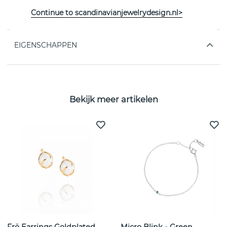
Freshwater pearl round: 10pcs x 7mm, 4pcs x 5.5mm,
6pcs x 4.5mm.
Continue to scandinavianjewelrydesign.nl>
EIGENSCHAPPEN
Bekijk meer artikelen