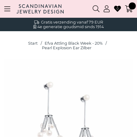
0
Gratis verzending vanaf 79 EUR
4e generatie goudsmid sinds 1914
Start
Efva Attling Black Week - 20%
Pearl Explosion Ear Zilber