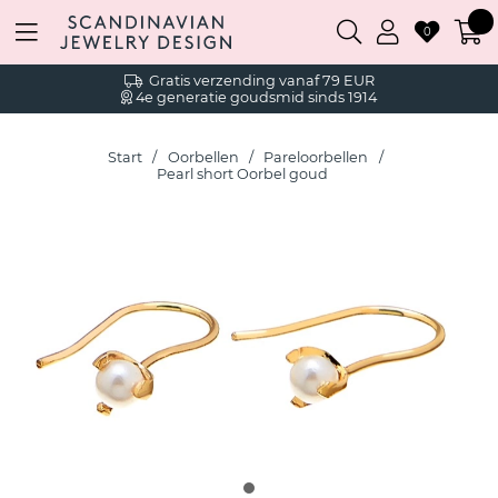
0
Gratis verzending vanaf 79 EUR
4e generatie goudsmid sinds 1914
Start
Oorbellen
Pareloorbellen
Pearl short Oorbel goud