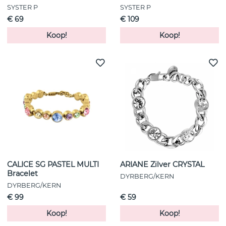
SYSTER P
SYSTER P
€ 69
€ 109
Koop!
Koop!
CALICE SG PASTEL MULTI
ARIANE Zilver CRYSTAL
Bracelet
DYRBERG/KERN
DYRBERG/KERN
€ 99
€ 59
Koop!
Koop!