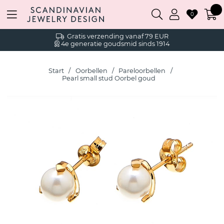
0
Gratis verzending vanaf 79 EUR
4e generatie goudsmid sinds 1914
Start
Oorbellen
Pareloorbellen
Pearl small stud Oorbel goud