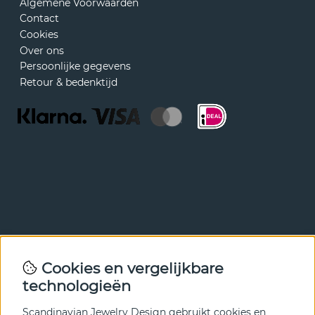
Algemene Voorwaarden
Contact
Cookies
Over ons
Persoonlijke gegevens
Retour & bedenktijd
Nieuwsbrief
Cookies en vergelijkbare
Met onze nieuwsbrief ben je als eerste op de hoogte van
technologieën
nieuws en aanbiedingen. Meld je hieronder aan.
Scandinavian Jewelry Design gebruikt cookies en