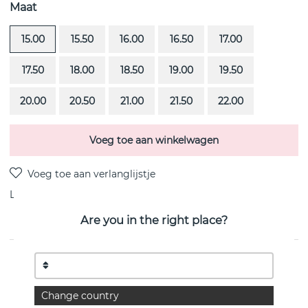
Maat
15.00
15.50
16.00
16.50
17.00
17.50
18.00
18.50
19.00
19.50
20.00
20.50
21.00
21.50
22.00
Voeg toe aan winkelwagen
Levering:
Bestel item 4-6 weken
Are you in the right place?
PRODUCTOMSCHRIJVING
Rock Star is een 18k goud ring van het Zweedse Efva
Change country
Attling