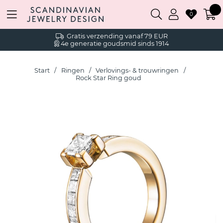
0
Gratis verzending vanaf 79 EUR
4e generatie goudsmid sinds 1914
Start
Ringen
Verlovings- & trouwringen
Rock Star Ring goud