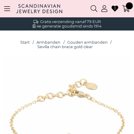
0
Gratis verzending vanaf 79 EUR
4e generatie goudsmid sinds 1914
Start
Armbanden
Gouden armbanden
Sevilla chain brace gold clear