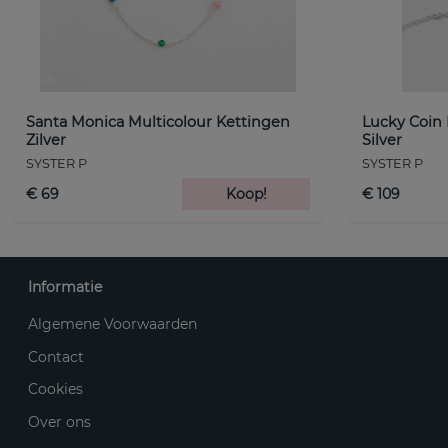
Santa Monica Multicolour Kettingen
Lucky Coin
Zilver
Silver
SYSTER P
SYSTER P
€ 69
Koop!
€ 109
Informatie
Algemene Voorwaarden
Contact
Cookies
Over ons