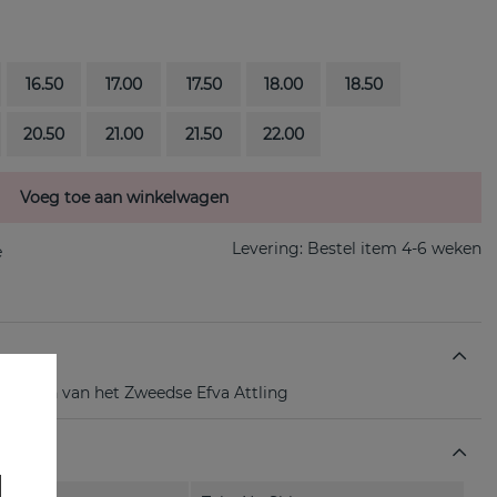
16.50
17.00
17.50
18.00
18.50
20.50
21.00
21.50
22.00
Voeg toe aan winkelwagen
Levering:
Bestel item 4-6 weken
 zilveren van het Zweedse Efva Attling