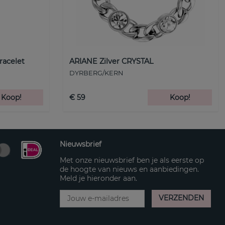
racelet
ARIANE Zilver CRYSTAL
DYRBERG/KERN
Koop!
€ 59
Koop!
Nieuwsbrief
Met onze nieuwsbrief ben je als eerste op
de hoogte van nieuws en aanbiedingen.
Meld je hieronder aan.
VERZENDEN