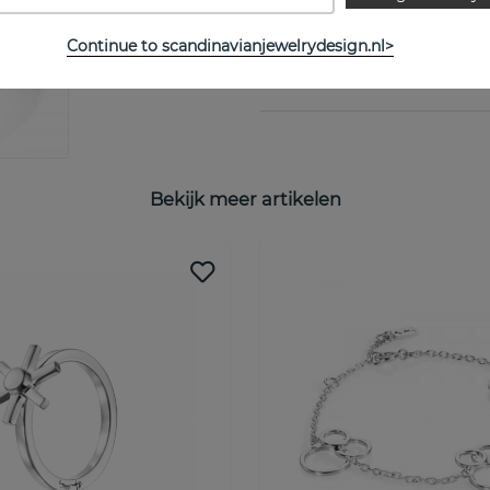
Collectie:
Continue to scandinavianjewelrydesign.nl>
MAATTABEL
Bekijk meer artikelen