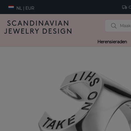
Gr
NL | EUR
Herensieraden