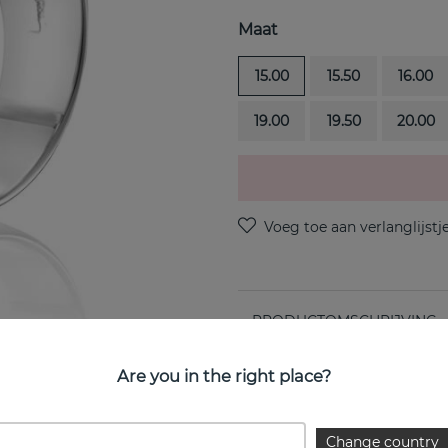
Maat
15.00
15.50
16.00
19.00
19.50
20.00
PRODUCTOMSCHRIJVING
Take No Shit is een sterling
Are you in the right place?
EIGENSCHAPPEN
Change country