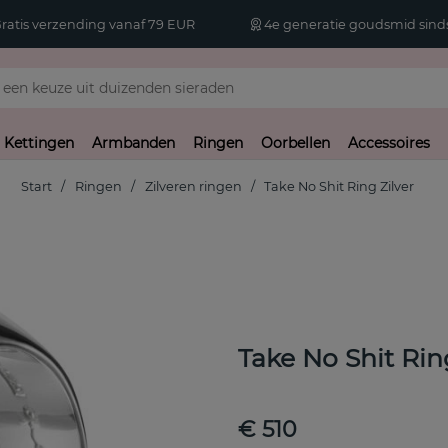
atis verzending vanaf 79 EUR
4e generatie goudsmid sinds
Kettingen
Armbanden
Ringen
Oorbellen
Accessoires
Start
Ringen
Zilveren ringen
Take No Shit Ring Zilver
Take No Shit Rin
€ 510