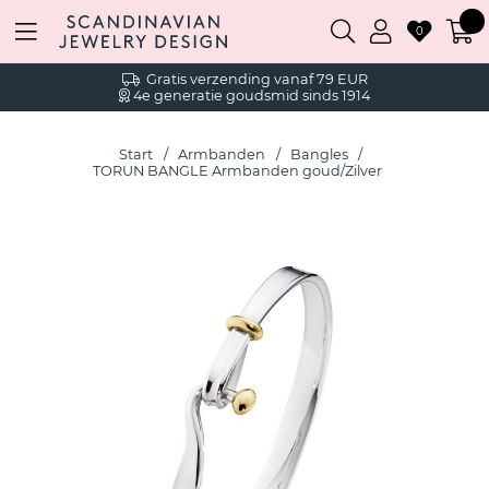
0
Gratis verzending vanaf 79 EUR
4e generatie goudsmid sinds 1914
Start
Armbanden
Bangles
TORUN BANGLE Armbanden goud/Zilver