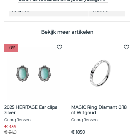
Collectie:
TORUN
Bekijk meer artikelen
- 0%
2025 HERITAGE Ear clips
MAGIC Ring Diamant 0.18
zilver
ct Witgoud
Georg Jensen
Georg Jensen
€ 336
€ 340
€ 1850