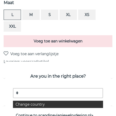
Maat
L
M
S
XL
XS
XXL
Voeg toe aan winkelwagen
Levering:
voorraadartikel
Are you in the right place?
PRODUCTOMSCHRIJVING
TORUN BANGLE Armbanden Goud/i sterlingzilver van
het Deense Georg Jensen
Change country
EIGENSCHAPPEN
Continue to scandinavianjewelrydesign.nl>