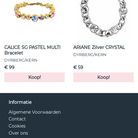
CALICE SG PASTEL MULTI
ARIANE Zilver CRYSTAL
Bracelet
DYRBERG/KERN
DYRBERG/KERN
€ 99
€ 59
Koop!
Koop!
Informatie
Algemene Voorwaarden
Contact
Cookies
Over ons