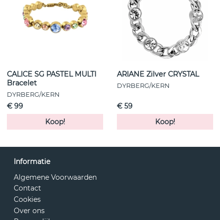
CALICE SG PASTEL MULTI
ARIANE Zilver CRYSTAL
Bracelet
DYRBERG/KERN
DYRBERG/KERN
€ 99
€ 59
Koop!
Koop!
Informatie
Algemene Voorwaarden
Contact
Cookies
Over ons