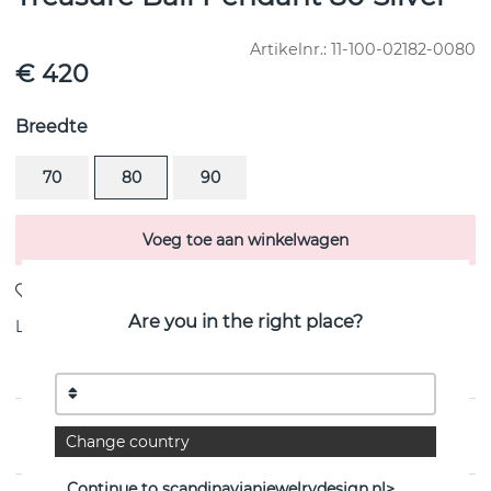
Artikelnr.:
11-100-02182-0080
€ 420
Breedte
70
80
90
Voeg toe aan winkelwagen
Are you in the right place?
Levering:
voorraadartikel
PRODUCTOMSCHRIJVING
Change country
Continue to scandinavianjewelrydesign.nl>