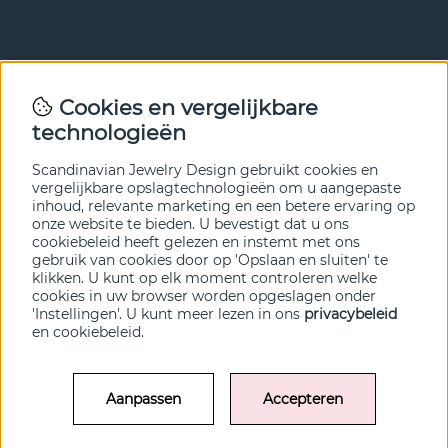
Nieuwsbrief
Cookies en vergelijkbare
Met onze nieuwsbrief ben je als eerste op de hoogte van
technologieën
nieuws en aanbiedingen. Meld je hieronder aan.
Scandinavian Jewelry Design gebruikt cookies en
VERZENDEN
vergelijkbare opslagtechnologieën om u aangepaste
inhoud, relevante marketing en een betere ervaring op
onze website te bieden. U bevestigt dat u ons
cookiebeleid heeft gelezen en instemt met ons
gebruik van cookies door op 'Opslaan en sluiten' te
klikken. U kunt op elk moment controleren welke
cookies in uw browser worden opgeslagen onder
'Instellingen'. U kunt meer lezen in ons
privacybeleid
en
cookiebeleid
.
Aanpassen
Accepteren
© SCANDINAVIAN JEWELRY DESIGN / SJD of Sweden AB 2022