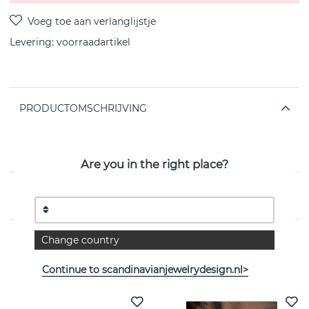
Levering:
voorraadartikel
PRODUCTOMSCHRIJVING
18K gold plated
Thickness:
8,7 mm
Product Length:
16,4 mm
Are you in the right place?
EIGENSCHAPPEN
Change country
Bekijk meer artikelen
Continue to scandinavianjewelrydesign.nl>