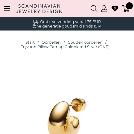
0
Gratis verzending vanaf 79 EUR
4e generatie goudsmid sinds 1914
Start
Oorbellen
Gouden oorbellen
Tryvann Pillow Earring Goldplated Silver (ONE)