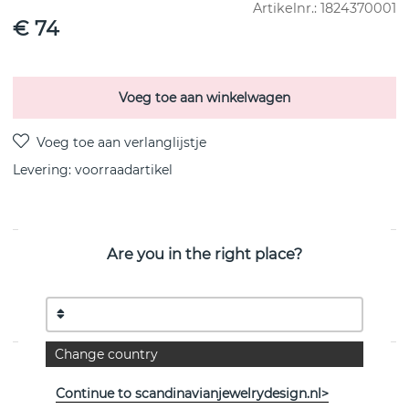
Artikelnr.:
1824370001
€ 74
Voeg toe aan winkelwagen
Levering:
voorraadartikel
Are you in the right place?
PRODUCTOMSCHRIJVING
Two Elephant brace Armbanden-Zilver gerecycled
Zilver/rhodiumgeplateerd 16-20 cm van het Zweedse CU
JEWELLERY
Change country
EIGENSCHAPPEN
Continue to scandinavianjewelrydesign.nl>