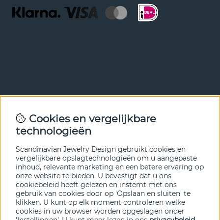
Nieuwsbrief
Cookies en vergelijkbare
Met onze nieuwsbrief ben je als eerste op de hoogte van
technologieën
nieuws en aanbiedingen. Meld je hieronder aan.
Scandinavian Jewelry Design gebruikt cookies en
VERZENDEN
vergelijkbare opslagtechnologieën om u aangepaste
inhoud, relevante marketing en een betere ervaring op
onze website te bieden. U bevestigt dat u ons
cookiebeleid heeft gelezen en instemt met ons
gebruik van cookies door op 'Opslaan en sluiten' te
klikken. U kunt op elk moment controleren welke
cookies in uw browser worden opgeslagen onder