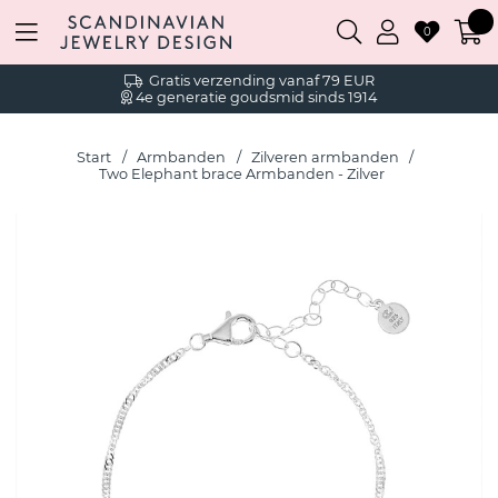
0
Gratis verzending vanaf 79 EUR
4e generatie goudsmid sinds 1914
Start
Armbanden
Zilveren armbanden
Two Elephant brace Armbanden - Zilver