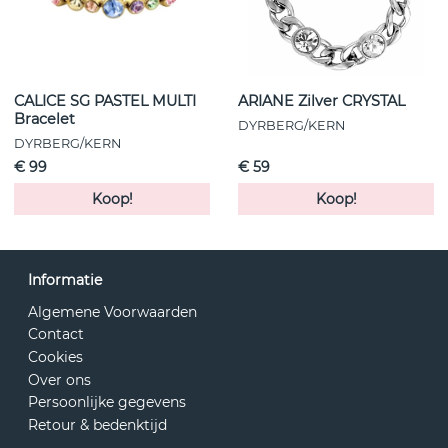
CALICE SG PASTEL MULTI
ARIANE Zilver CRYSTAL
Bracelet
DYRBERG/KERN
DYRBERG/KERN
€ 99
€ 59
Koop!
Koop!
Informatie
Algemene Voorwaarden
Contact
Cookies
Over ons
Persoonlijke gegevens
Retour & bedenktijd