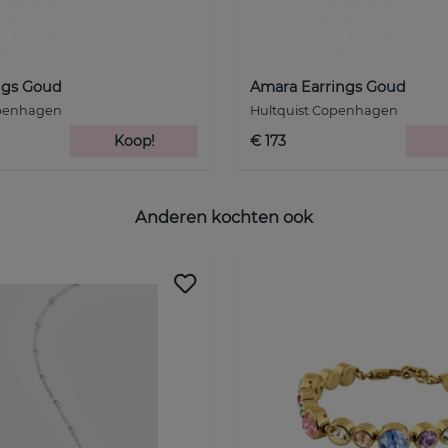
ngs Goud
Amara Earrings Goud
openhagen
Hultquist Copenhagen
Koop!
€ 173
Anderen kochten ook