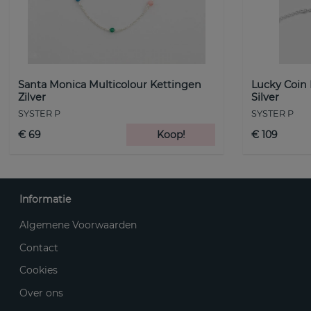
Santa Monica Multicolour Kettingen
Lucky Coin
Zilver
Silver
SYSTER P
SYSTER P
€ 69
Koop!
€ 109
Informatie
Algemene Voorwaarden
Contact
Cookies
Over ons