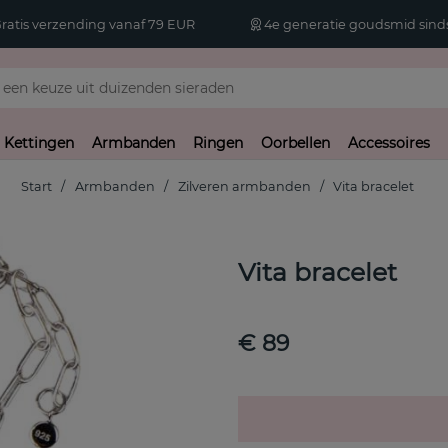
atis verzending vanaf 79 EUR
4e generatie goudsmid sinds
Kettingen
Armbanden
Ringen
Oorbellen
Accessoires
Start
Armbanden
Zilveren armbanden
Vita bracelet
Vita bracelet
€ 89