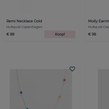
Remi Necklace Gold
Molly Earri
Hultquist Copenhagen
Hultquist C
€ 88
Koop!
€ 98