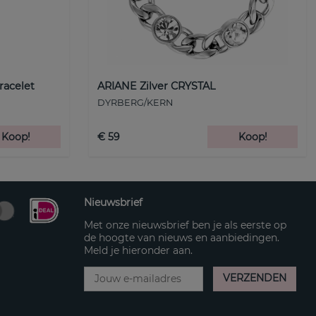
racelet
ARIANE Zilver CRYSTAL
DYRBERG/KERN
Koop!
€ 59
Koop!
Nieuwsbrief
Met onze nieuwsbrief ben je als eerste op
de hoogte van nieuws en aanbiedingen.
Meld je hieronder aan.
VERZENDEN